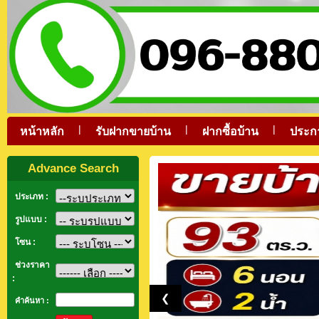
|
|
|
หน้าหลัก
รับฝากขายบ้าน
ฝากซื้อบ้าน
ประก
Advance Search
ประเภท :
รูปแบบ :
โซน :
ช่วงราคา
:
❮
คำค้นหา :