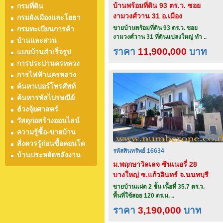
บ้านพร้อมที่ดิน 93 ตร.ว. ซอย
กรมที่ดิน
งามวงศ์วาน 31 อ.เมือง
กรมผังเมืองและโยธา
จ.นนทบุรี
ขายบ้านพร้อมที่ดิน 93 ตร.ว. ซอย
กรมทะเบียนการค้า
งามวงศ์วาน 31 ที่ดินแปลงใหญ่ ทำ ..
บ้านและสวน
ราคา
11,900,000
บาท
แบบบ้านสำเร็จรูป
การประปานครหลวง
การไฟฟ้านครหลวง
ค้นหาเบอร์โทรศัพท์
ค้นหารหัสไปรษณีย์
ฮ้วงจุ้ยศาสตร์
วัสดุก่อสร้างออนไลน์
ความรู้ซื้อ-ขายบ้าน
สิ่งควรรู้ก่อนซื้อคอนโด
รหัสสินทรัพย์ 16634
บ้านประหยัดพลังงาน
ม.พฤกษาวิลเลจ ซีนเนอรี่ 28
บางใหญ่ ซ.แก้วอินทร์ จ.นนทบุรี
ขายบ้านแฝด 2 ชั้น เนื้อที่ 35.7 ตร.ว.
พื้นที่ใช้สอย 120 ตร.ม. ..
ราคา
3,190,000
บาท