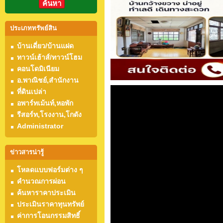
ค้นหา
ประเภททรัพย์สิน
บ้านเดี่ยว/บ้านแฝด
ทาวน์เฮ้าส์/ทาวน์โฮม
คอนโดมิเนียม
อ.พาณิชย์,สำนักงาน
ที่ดินเปล่า
อพาร์ทเม้นท์,หอพัก
รีสอร์ท,โรงงาน,โกดัง
Administrator
ข่าวสารน่ารู้
โหลดแบบฟอร์มต่าง ๆ
คำนวณการผ่อน
ค้นหาราคาประเมิน
ประเมินราคาทุนทรัพย์
ค่าการโอนกรรมสิทธิ์