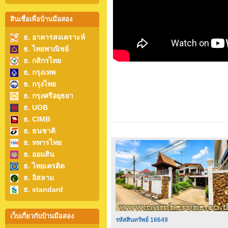
สินเชื่อเพื่อบ้านมือสอง
ธ. อาคารสงเคราะห์
ธ. ไทยพาณิชย์
ธ. กสิกรไทย
ธ. กรุงเทพ
ธ. กรุงไทย
ธ. กรุงศรีอยุธยา
ธ. UOB
ธ. CIMB
ธ. ธนชาติ
ธ. ทหารไทย
ธ. ออมสิน
ธ. ไทยเครดิต
ธ. อิสลาม
ธ. standard
เว็บเกี่ยวกับบ้านมือสอง
รหัสสินทรัพย์ 16649