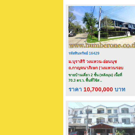
รหัสสินทรัพย์ 16429
ม.บุราสิริ วงแหวน-อ่อนนุช
ถ.กาญจนาภิเษก (วงแหวนรอบ
นอก)
ขายบ้านเดี่ยว 2 ชั้น (หลังมุม) เนื้อที่
70.3 ตร.ว. พื้นที่ใช้ส ..
ราคา
10,700,000
บาท