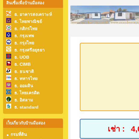
สินเชื่อเพื่อบ้านมือสอง
ธ. อาคารสงเคราะห์
ธ. ไทยพาณิชย์
ธ. กสิกรไทย
ธ. กรุงเทพ
ธ. กรุงไทย
ธ. กรุงศรีอยุธยา
ธ. UOB
ธ. CIMB
ธ. ธนชาติ
ธ. ทหารไทย
ธ. ออมสิน
ธ. ไทยเครดิต
ธ. อิสลาม
ธ. standard
เว็บเกี่ยวกับบ้านมือสอง
เช่า :
4,
กรมที่ดิน