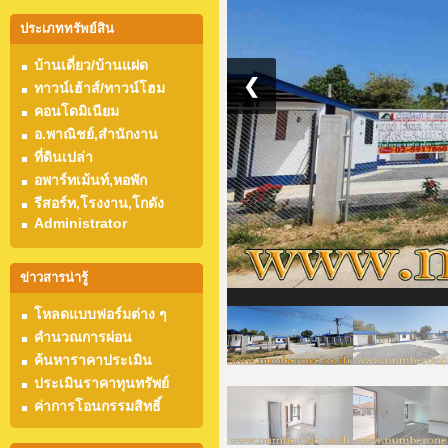
ประเภททรัพย์สิน
บ้านเดี่ยว/บ้านแฝด
❮
ทาวน์เฮ้าส์/ทาวน์โฮม
คอนโดมิเนียม
อ.พาณิชย์,สำนักงาน
ที่ดินเปล่า
อพาร์ทเม้นท์,หอพัก
รีสอร์ท,โรงงาน,โกดัง
Administrator
ข่าวสารน่ารู้
โหลดแบบฟอร์มต่าง ๆ
คำนวณการผ่อน
ค้นหาราคาประเมิน
ประเมินราคาทุนทรัพย์
ค่าการโอนกรรมสิทธิ์