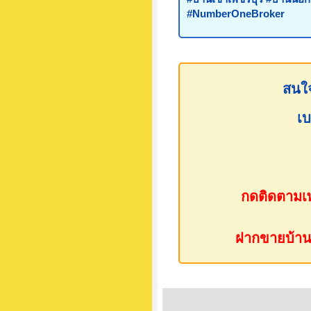
#NumberOneBroker
สนใจ
เบ
กดติดตามเพ
ฝากขายบ้าน ห