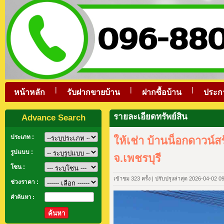
|
|
|
หน้าหลัก
รับฝากขายบ้าน
ฝากซื้อบ้าน
ประก
รายละเอียดทรัพย์สิน
Advance Search
ประเภท :
ให้เช่า บ้านน็อกดาวน์ส
รูปแบบ :
จ.เพชรบุรี
โซน :
เข้าชม 323 ครั้ง | ปรับปรุงล่าสุด 2026-04-02 0
ช่วงราคา :
คำค้นหา :
ค้นหา