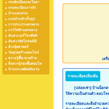
กรมผังเมืองและโยธา
กรมทะเบียนการค้า
บ้านและสวน
แบบบ้านสำเร็จรูป
การประปานครหลวง
การไฟฟ้านครหลวง
ค้นหาเบอร์โทรศัพท์
ค้นหารหัสไปรษณีย์
ฮ้วงจุ้ยศาสตร์
วัสดุก่อสร้างออนไลน์
ความรู้ซื้อ-ขายบ้าน
เครื
สิ่งควรรู้ก่อนซื้อคอนโด
บ้านประหยัดพลังงาน
รายละเอียดเพิ่มเติม
[ปล่อยเช่า] บ้านน็อกดาวน์
ให้ความเป็นส่วนตัว ตอบโจท
รายละเอียดและสิ่งอำนวยค