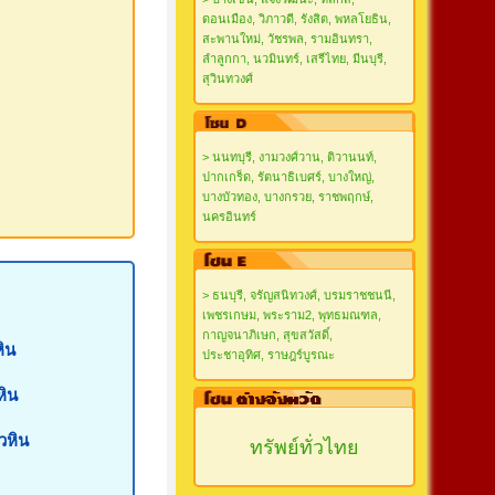
ดอนเมือง, วิภาวดี, รังสิต, พหลโยธิน,
สะพานใหม่, วัชรพล, รามอินทรา,
ลำลูกกา, นวมินทร์, เสรีไทย, มีนบุรี,
สุวินทวงศ์
> นนทบุรี, งามวงศ์วาน, ติวานนท์,
ปากเกร็ด, รัตนาธิเบศร์, บางใหญ่,
บางบัวทอง, บางกรวย, ราชพฤกษ์,
นครอินทร์
> ธนบุรี, จรัญสนิทวงศ์, บรมราชชนนี,
เพชรเกษม, พระราม2, พุทธมณฑล,
กาญจนาภิเษก, สุขสวัสดิ์,
หิน
ประชาอุทิศ, ราษฎร์บูรณะ
หิน
วหิน
ทรัพย์ทั่วไทย