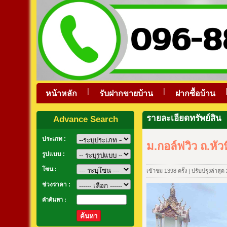
|
|
หน้าหลัก
รับฝากขายบ้าน
ฝากซื้อบ้าน
รายละเอียดทรัพย์สิน
Advance Search
ประเภท :
ม.กอล์ฟวิว ถ.หั
รูปแบบ :
โซน :
เข้าชม 1398 ครั้ง | ปรับปรุงล่าสุ
ช่วงราคา :
คำค้นหา :
ค้นหา