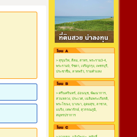
> สุขุมวิท, สีลม, สาทร, พระราม3-4,
พระราม9, รัชดา, เจริญกรุง, เพชรบุรี,
ประชาชื่น, ลาดพร้ว, รามคำแหง
> ศรีนครินทร์, อ่อนนุช, พัฒนาการ,
สวนหลวง, ประเวศ, เฉลิมพระเกียรติ,
พระโขนง, บางนา, อุดมสุข, ลาซาล,
แบริง, เทพารักษ์, สุวรรณภูมิ,
สมุทรปราการ
> บางเขน, แจ้งวัฒนะ, หลักสี่,