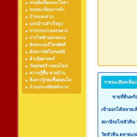
กรมผังเมืองและโยธา
กรมทะเบียนการค้า
บ้านและสวน
แบบบ้านสำเร็จรูป
การประปานครหลวง
การไฟฟ้านครหลวง
ค้นหาเบอร์โทรศัพท์
ค้นหารหัสไปรษณีย์
ฮ้วงจุ้ยศาสตร์
วัสดุก่อสร้างออนไลน์
ความรู้ซื้อ-ขายบ้าน
สิ่งควรรู้ก่อนซื้อคอนโด
รายละเอียดเพิ่มเ
บ้านประหยัดพลังงาน
ขายที่ดินพร้อมสิ่
เข้าออกได้หลายเส
สถานีรถไฟหัวหิน 
วัดหัวหิน ตลาดแพไม