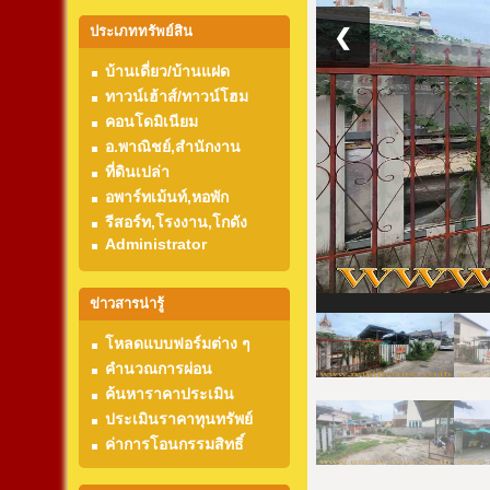
ประเภททรัพย์สิน
❮
บ้านเดี่ยว/บ้านแฝด
ทาวน์เฮ้าส์/ทาวน์โฮม
คอนโดมิเนียม
อ.พาณิชย์,สำนักงาน
ที่ดินเปล่า
อพาร์ทเม้นท์,หอพัก
รีสอร์ท,โรงงาน,โกดัง
Administrator
ข่าวสารน่ารู้
โหลดแบบฟอร์มต่าง ๆ
คำนวณการผ่อน
ค้นหาราคาประเมิน
ประเมินราคาทุนทรัพย์
ค่าการโอนกรรมสิทธิ์