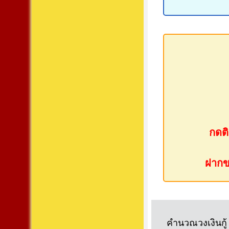
กดติ
ฝากขา
คำนวณวงเงินกู้