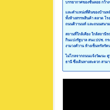
บรรยากาศของชั้นลอย กว้างๆ 
และตำแหน่งที่ดินของบ้านหลั
ทั้งห้างสรรพสินค้า ตลาด โ
ถนนติวานนท์ และถนนสนามบ
สถานที่ใกล้เคียง ใกล้สถานี
กินแบ่งรัฐบาล สนง.ปปช. กระ
งามวงศ์วาน ห้างเซ็นทรัลรัตน
ไม่ไกลจากถนนแจ้งวัฒนะ ศูนย
ธานี ซึ่งเดินทางสะดวก สาม