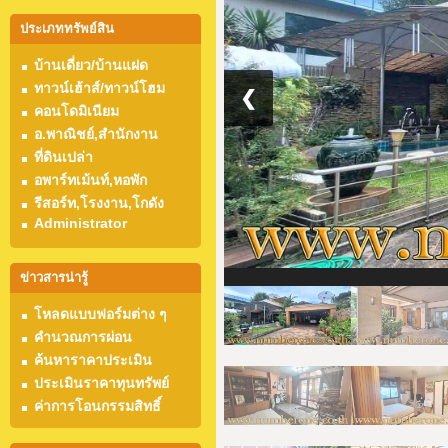
ประเภททรัพย์สิน
บ้านเดี่ยว/บ้านแฝด
ทาวน์เฮ้าส์/ทาวน์โฮม
❮
คอนโดมิเนียม
อ.พาณิชย์,สำนักงาน
ที่ดินเปล่า
อพาร์ทเม้นท์,หอพัก
รีสอร์ท,โรงงาน,โกดัง
Administrator
ข่าวสารน่ารู้
โหลดแบบฟอร์มต่าง ๆ
คำนวณการผ่อน
ค้นหาราคาประเมิน
ประเมินราคาทุนทรัพย์
ค่าการโอนกรรมสิทธิ์