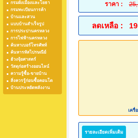
กรมผังเมืองและโยธา
ราคา :
25
กรมทะเบียนการค้า
บ้านและสวน
แบบบ้านสำเร็จรูป
ลดเหลือ :
19
การประปานครหลวง
การไฟฟ้านครหลวง
ค้นหาเบอร์โทรศัพท์
ค้นหารหัสไปรษณีย์
ฮ้วงจุ้ยศาสตร์
วัสดุก่อสร้างออนไลน์
ความรู้ซื้อ-ขายบ้าน
สิ่งควรรู้ก่อนซื้อคอนโด
บ้านประหยัดพลังงาน
เครื
รายละเอียดเพิ่มเติม