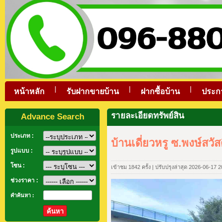
|
|
|
หน้าหลัก
รับฝากขายบ้าน
ฝากซื้อบ้าน
ประก
รายละเอียดทรัพย์สิน
Advance Search
ประเภท :
บ้านเดี่ยวหรู ซ.พงษ์สวั
รูปแบบ :
โซน :
เข้าชม 1842 ครั้ง | ปรับปรุงล่าสุด 2026-06-17 
ช่วงราคา :
คำค้นหา :
ค้นหา