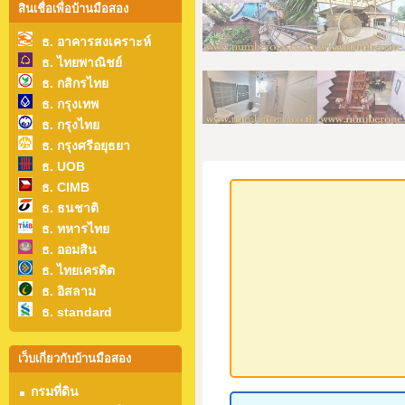
สินเชื่อเพื่อบ้านมือสอง
ธ. อาคารสงเคราะห์
ธ. ไทยพาณิชย์
ธ. กสิกรไทย
ธ. กรุงเทพ
ธ. กรุงไทย
ธ. กรุงศรีอยุธยา
ธ. UOB
ธ. CIMB
ธ. ธนชาติ
ธ. ทหารไทย
ธ. ออมสิน
ธ. ไทยเครดิต
ธ. อิสลาม
ธ. standard
เว็บเกี่ยวกับบ้านมือสอง
กรมที่ดิน