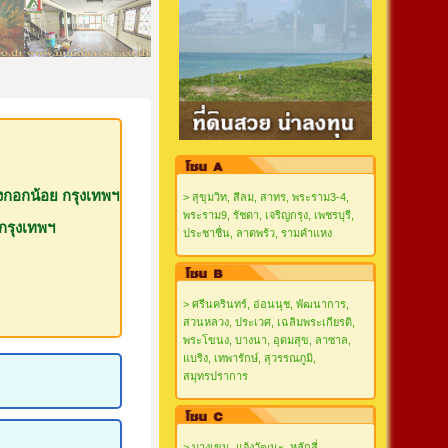
างกอกน้อย กรุงเทพฯ
> สุขุมวิท, สีลม, สาทร, พระราม3-4,
พระราม9, รัชดา, เจริญกรุง, เพชรบุรี,
กรุงเทพฯ
ประชาชื่น, ลาดพร้ว, รามคำแหง
> ศรีนครินทร์, อ่อนนุช, พัฒนาการ,
สวนหลวง, ประเวศ, เฉลิมพระเกียรติ,
พระโขนง, บางนา, อุดมสุข, ลาซาล,
แบริง, เทพารักษ์, สุวรรณภูมิ,
สมุทรปราการ
> บางเขน, แจ้งวัฒนะ, หลักสี่,