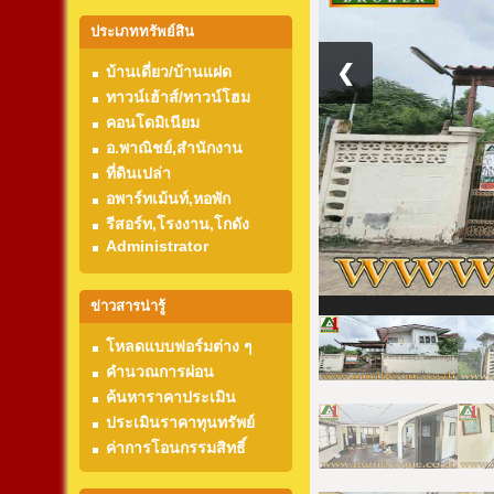
ประเภททรัพย์สิน
❮
บ้านเดี่ยว/บ้านแฝด
ทาวน์เฮ้าส์/ทาวน์โฮม
คอนโดมิเนียม
อ.พาณิชย์,สำนักงาน
ที่ดินเปล่า
อพาร์ทเม้นท์,หอพัก
รีสอร์ท,โรงงาน,โกดัง
Administrator
ข่าวสารน่ารู้
โหลดแบบฟอร์มต่าง ๆ
คำนวณการผ่อน
ค้นหาราคาประเมิน
ประเมินราคาทุนทรัพย์
ค่าการโอนกรรมสิทธิ์