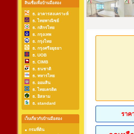
สินเชื่อเพื่อบ้านมือสอง
ธ. อาคารสงเคราะห์
ธ. ไทยพาณิชย์
ธ. กสิกรไทย
ธ. กรุงเทพ
ธ. กรุงไทย
ธ. กรุงศรีอยุธยา
ธ. UOB
ธ. CIMB
ธ. ธนชาติ
ธ. ทหารไทย
ธ. ออมสิน
ธ. ไทยเครดิต
ธ. อิสลาม
ธ. standard
ราคา
เว็บเกี่ยวกับบ้านมือสอง
กรมที่ดิน