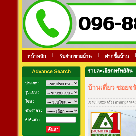
|
|
หน้าหลัก
รับฝากขายบ้าน
ฝากซื้อบ้าน
รายละเอียดทรัพย์สิน
Advance Search
ประเภท :
บ้านเดี่ยว ซอยจ
รูปแบบ :
โซน :
เข้าชม 5026 ครั้ง | ปรับปรุงล่าสุ
ช่วงราคา :
คำค้นหา :
ค้นหา