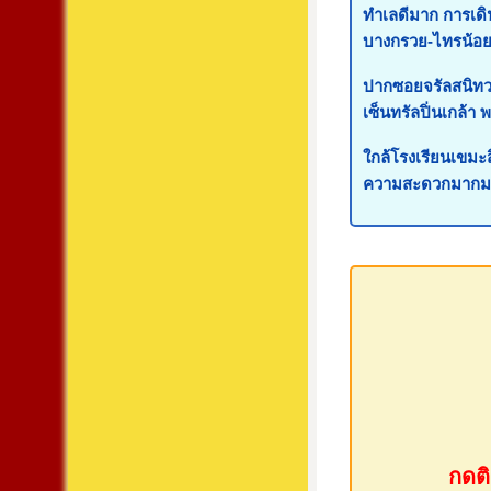
ทำเลดีมาก การเด
บางกรวย-ไทรน้อย
ปากซอยจรัลสนิทวง
เซ็นทรัลปิ่นเกล้า
ใกล้โรงเรียนเขมะส
ความสะดวกมากมาย
กดติ