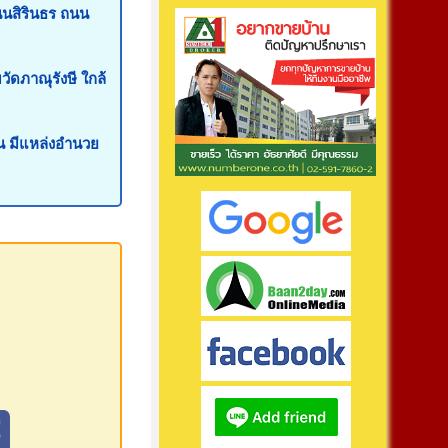
นสิรินธร ถนน
ัดภาณุรังษี ใกล้
ชน มีแหล่งอำนวย