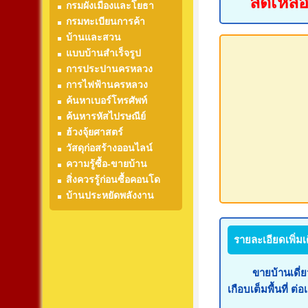
ลดเหลือ
กรมผังเมืองและโยธา
กรมทะเบียนการค้า
บ้านและสวน
แบบบ้านสำเร็จรูป
การประปานครหลวง
การไฟฟ้านครหลวง
ค้นหาเบอร์โทรศัพท์
ค้นหารหัสไปรษณีย์
ฮ้วงจุ้ยศาสตร์
วัสดุก่อสร้างออนไลน์
ความรู้ซื้อ-ขายบ้าน
สิ่งควรรู้ก่อนซื้อคอนโด
บ้านประหยัดพลังงาน
รายละเอียดเพิ่มเ
ขายบ้านเดี่ยว 2 ชั
เกือบเต็มพื้นที่ ต