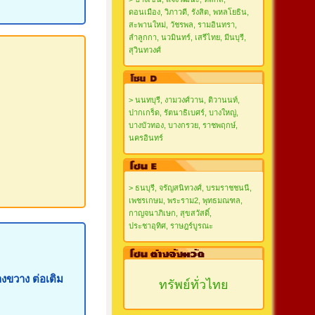
ดอนเมือง, วิภาวดี, รังสิต, พหลโยธิน,
สะพานใหม่, วัชรพล, รามอินทรา,
ลำลูกกา, นวมินทร์, เสรีไทย, มีนบุรี,
สุวินทวงศ์
> นนทบุรี, งามวงศ์วาน, ติวานนท์,
ปากเกร็ด, รัตนาธิเบศร์, บางใหญ่,
บางบัวทอง, บางกรวย, ราชพฤกษ์,
นครอินทร์
> ธนบุรี, จรัญสนิทวงศ์, บรมราชชนนี,
เพชรเกษม, พระราม2, พุทธมณฑล,
กาญจนาภิเษก, สุขสวัสดิ์,
ประชาอุทิศ, ราษฎร์บูรณะ
างขวาง ต่อเติม
ทรัพย์ทั่วไทย