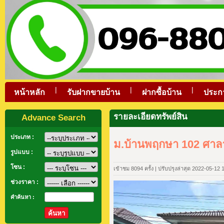
|
|
|
หน้าหลัก
รับฝากขายบ้าน
ฝากซื้อบ้าน
ประก
รายละเอียดทรัพย์สิน
Advance Search
ประเภท :
ม.บ้านพฤกษา 102 ศาล
รูปแบบ :
โซน :
เข้าชม 8094 ครั้ง | ปรับปรุงล่าสุด 2022-05-12 
ช่วงราคา :
คำค้นหา :
ค้นหา