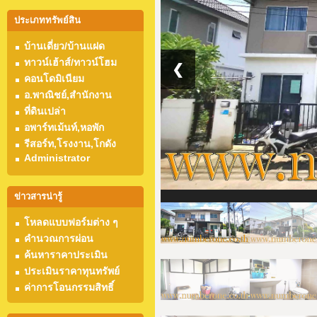
ประเภททรัพย์สิน
บ้านเดี่ยว/บ้านแฝด
ทาวน์เฮ้าส์/ทาวน์โฮม
❮
คอนโดมิเนียม
อ.พาณิชย์,สำนักงาน
ที่ดินเปล่า
อพาร์ทเม้นท์,หอพัก
รีสอร์ท,โรงงาน,โกดัง
Administrator
ข่าวสารน่ารู้
โหลดแบบฟอร์มต่าง ๆ
คำนวณการผ่อน
ค้นหาราคาประเมิน
ประเมินราคาทุนทรัพย์
ค่าการโอนกรรมสิทธิ์