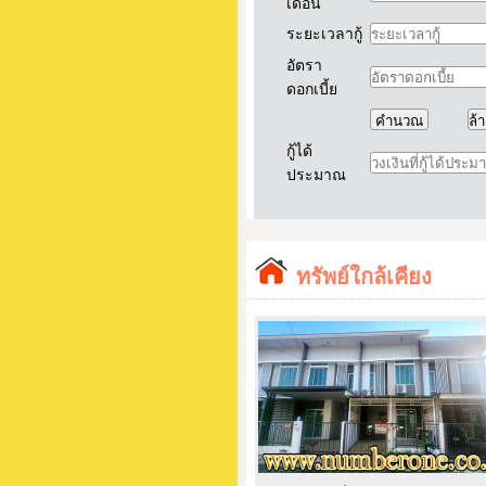
เดือน
ระยะเวลากู้
อัตรา
ดอกเบี้ย
กู้ได้
ประมาณ
ทรัพย์ใกล้เคียง