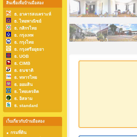
สินเชื่อเพื่อบ้านมือสอง
ธ. อาคารสงเคราะห์
ธ. ไทยพาณิชย์
ธ. กสิกรไทย
ธ. กรุงเทพ
ธ. กรุงไทย
ธ. กรุงศรีอยุธยา
ธ. UOB
ธ. CIMB
ธ. ธนชาติ
ธ. ทหารไทย
ธ. ออมสิน
ธ. ไทยเครดิต
ธ. อิสลาม
ธ. standard
เว็บเกี่ยวกับบ้านมือสอง
กรมที่ดิน