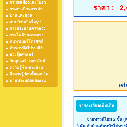
กรมผังเมืองและโยธา
ราคา :
2,
กรมทะเบียนการค้า
บ้านและสวน
แบบบ้านสำเร็จรูป
การประปานครหลวง
การไฟฟ้านครหลวง
ค้นหาเบอร์โทรศัพท์
ค้นหารหัสไปรษณีย์
ฮ้วงจุ้ยศาสตร์
วัสดุก่อสร้างออนไลน์
ความรู้ซื้อ-ขายบ้าน
สิ่งควรรู้ก่อนซื้อคอนโด
บ้านประหยัดพลังงาน
เครื
รายละเอียดเพิ่มเติม
ขายทาวน์โฮม 2 ชั้น (หลังมุ
3 คัน ตัวบ้านหันหน้าไปทางทิ